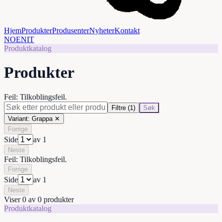
Hjem
Produkter
Produsenter
Nyheter
Kontakt
NO
EN
IT
Produktkatalog
Produkter
Feil: Tilkoblingsfeil.
Filtre
(1)
Søk
Variant
:
Grappa
✕
Forrige
Side
av
1
Neste
Feil
:
Tilkoblingsfeil.
Forrige
Side
av
1
Neste
Viser
0
av
0
produkter
Produktkatalog