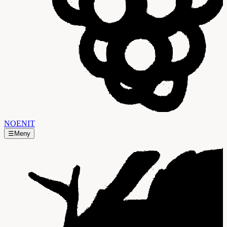
NO
EN
IT
☰
Meny