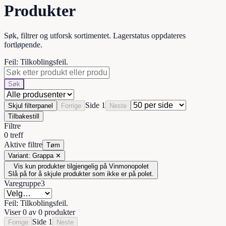
Produkter
Søk, filtrer og utforsk sortimentet. Lagerstatus oppdateres
fortløpende.
Feil: Tilkoblingsfeil.
Søk
Side
1
Skjul filterpanel
Forrige
Neste
Tilbakestill
Filtre
0 treff
Aktive filtre
Tøm
Variant
:
Grappa
✕
Vis kun produkter tilgjengelig på Vinmonopolet
Slå på for å skjule produkter som ikke er på polet.
Varegruppe
3
Feil
:
Tilkoblingsfeil.
Viser
0
av
0
produkter
Side
1
Forrige
Neste